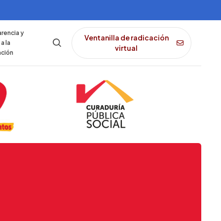
rencia y
Ventanilla de radicación
a la
virtual
ación