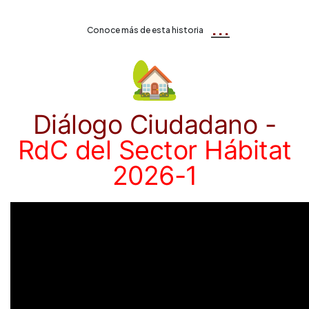
...
Conoce más de esta historia
🏡
Diálogo Ciudadano -
RdC del Sector Hábitat
2026-1