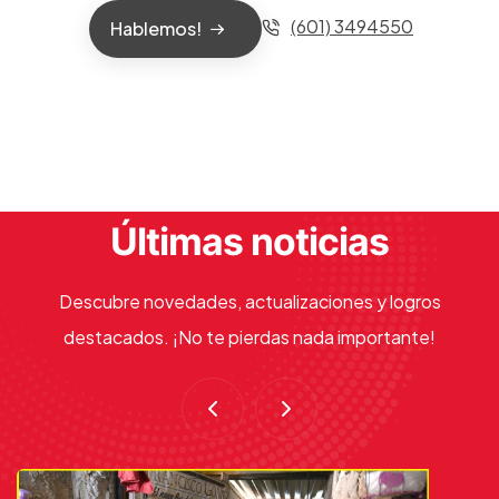
(601) 3494550
Hablemos!
Últimas noticias
Descubre novedades, actualizaciones y logros
destacados. ¡No te pierdas nada importante!