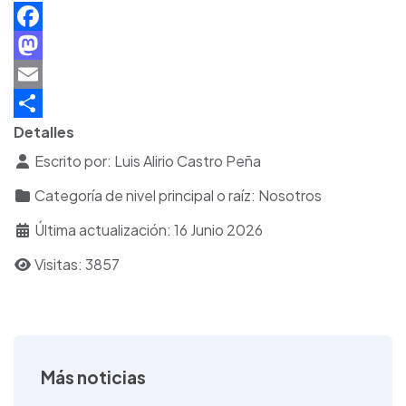
F
a
M
c
a
E
e
s
m
S
Detalles
b
t
a
h
Escrito por:
Luis Alirio Castro Peña
o
o
i
a
Categoría de nivel principal o raíz:
Nosotros
o
d
l
r
Última actualización: 16 Junio 2026
k
o
e
Visitas: 3857
n
Más noticias