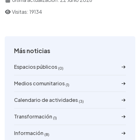
o
d
l
r
Visitas: 19134
k
o
e
n
Más noticias
Espacios públicos
(0)
Medios comunitarios
(1)
Calendario de actividades
(3)
Transformación
(1)
Información
(8)