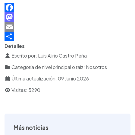
F
a
M
c
a
E
e
s
m
S
Detalles
b
t
a
h
Escrito por:
Luis Alirio Castro Peña
o
o
i
a
Categoría de nivel principal o raíz:
Nosotros
o
d
l
r
Última actualización: 09 Junio 2026
k
o
e
Visitas: 5290
n
Más noticias