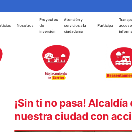
Proyectos
Atención y
Transpa
ticias
Nosotros
de
servicios a la
Participa
acceso 
inversión
ciudadanía
inform
¡Sin ti no pasa! Alcaldí
nuestra ciudad con acci