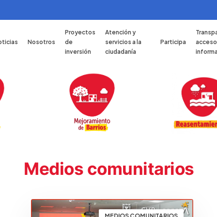
Proyectos
Atención y
Transpa
ticias
Nosotros
de
servicios a la
Participa
acceso 
inversión
ciudadanía
inform
Medios comunitarios
MEDIOS COMUNITARIOS