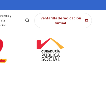
rencia y
Ventanilla de radicación
a la
virtual
ación